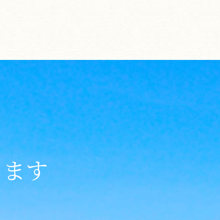
します
、